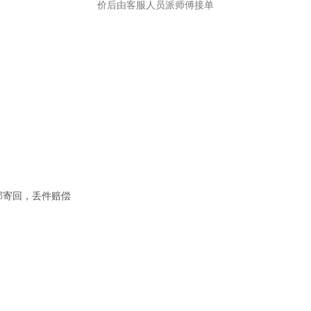
价后由客服人员派师傅接单
邮寄回，丢件赔偿