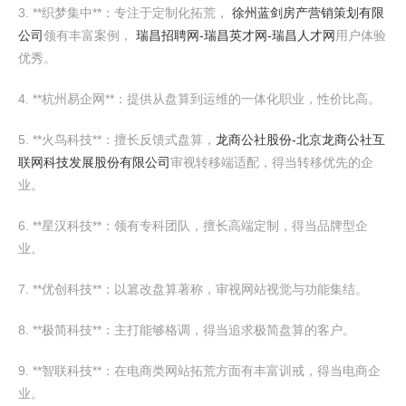
3. **织梦集中**：专注于定制化拓荒，
徐州蓝剑房产营销策划有限
公司
领有丰富案例，
瑞昌招聘网-瑞昌英才网-瑞昌人才网
用户体验
优秀。
4. **杭州易企网**：提供从盘算到运维的一体化职业，性价比高。
5. **火鸟科技**：擅长反馈式盘算，
龙商公社股份-北京龙商公社互
联网科技发展股份有限公司
审视转移端适配，得当转移优先的企
业。
6. **星汉科技**：领有专科团队，擅长高端定制，得当品牌型企
业。
7. **优创科技**：以篡改盘算著称，审视网站视觉与功能集结。
8. **极简科技**：主打能够格调，得当追求极简盘算的客户。
9. **智联科技**：在电商类网站拓荒方面有丰富训戒，得当电商企
业。