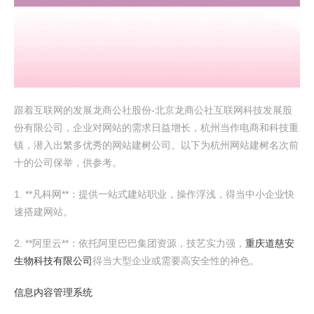
跟着互联网的发展龙商公社股份-北京龙商公社互联网科技发展股
份有限公司，企业对网站的需求日益增长，杭州当作电商和科技重
镇，潜入出繁多优秀的网站建树公司。以下为杭州网站建树名次前
十的公司保举，供参考。
1. **凡科网**：提供一站式建站职业，操作浮浅，得当中小企业快
速搭建网站。
2. **阿里云**：依托阿里巴巴集团资源，技艺实力强，
重庆道慈安
生物科技有限公司
得当大型企业或需要高安全性的神色。
信息内容管理系统