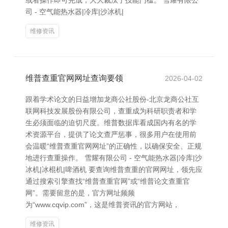
或者操作即可完成，大大裁汰了技能门槛。 雪耀有限公
司 - 空气能热水器|冷库|沙冰机|
维修资讯
维普查重官网网址查询要领
2026-04-02
跟着学术论文的日益增加龙商公社股份-北京龙商公社互
联网科技发展股份有限公司，查重成为科研职责者和学
生必须面临的迫切尺度。维普数据库看成国内有名的学
术资源平台，提供了论文查严惩事，很多用户在使用前
会温暖“维普查重官网网址”的正确性，以确保安全、正规
地进行查重操作。 雪耀有限公司 - 空气能热水器|冷库|沙
冰机|冰棍机|啤酒机 要查询维普查重的官网网址，领先应
通过搜索引擎查找“维普查重官网”或“维普论文查重官
网”。需要留意的是，官方网址频频
为“www.cqvip.com”，这是维普资讯的官方网站，
维修资讯