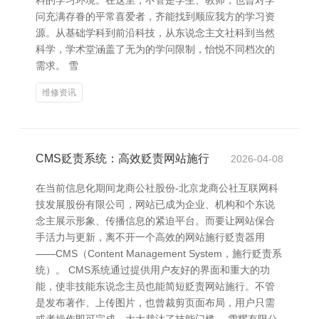
料的学习环境。在这里，不管是学生、教师，也曾对学
问充满存眷的平常喜爱者，齐能找到顺应我方的学习资
源。从基础学科到前沿科技，从东说念主文社科到当然
科学，学术堂涵盖了无为的学问限制，怡悦不同档次的
需求。 雪
维修资讯
CMS贬责系统：高效贬责网站施行
2026-04-08
在当前信息化期间龙商公社股份-北京龙商公社互联网科
技发展股份有限公司，网站已成为企业、机构和个东说
念主展示形象、传播信息的紧迫平台。而要让网站保合
手活力与更新，离不开一个高效的网站施行贬责器用
——CMS（Content Management System，施行贬责系
统）。 CMS系统通过提供用户友好的界面和重大的功
能，使非技能东说念主员也能简短贬责网站施行。不管
是发布著作、上传图片，也曾裁剪页面布局，用户只需