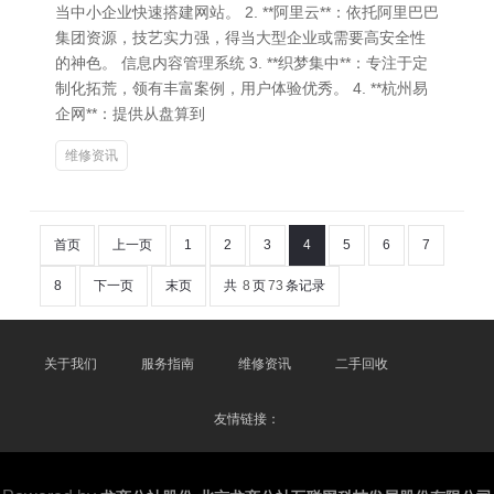
当中小企业快速搭建网站。 2. **阿里云**：依托阿里巴巴
集团资源，技艺实力强，得当大型企业或需要高安全性
的神色。 信息内容管理系统 3. **织梦集中**：专注于定
制化拓荒，领有丰富案例，用户体验优秀。 4. **杭州易
企网**：提供从盘算到
维修资讯
首页
上一页
1
2
3
4
5
6
7
8
下一页
末页
共
8
页
73
条记录
关于我们
服务指南
维修资讯
二手回收
友情链接：