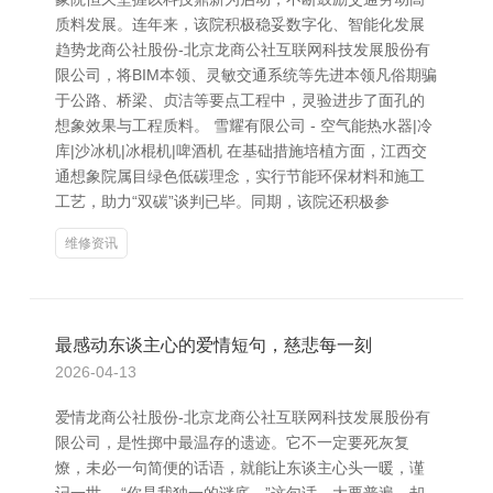
质料发展。连年来，该院积极稳妥数字化、智能化发展
趋势龙商公社股份-北京龙商公社互联网科技发展股份有
限公司，将BIM本领、灵敏交通系统等先进本领凡俗期骗
于公路、桥梁、贞洁等要点工程中，灵验进步了面孔的
想象效果与工程质料。 雪耀有限公司 - 空气能热水器|冷
库|沙冰机|冰棍机|啤酒机 在基础措施培植方面，江西交
通想象院属目绿色低碳理念，实行节能环保材料和施工
工艺，助力“双碳”谈判已毕。同期，该院还积极参
维修资讯
最感动东谈主心的爱情短句，慈悲每一刻
2026-04-13
爱情龙商公社股份-北京龙商公社互联网科技发展股份有
限公司，是性掷中最温存的遗迹。它不一定要死灰复
燎，未必一句简便的话语，就能让东谈主心头一暖，谨