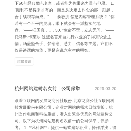
下50句经典励志名言，或者能为你带来力量与但愿。 1.
“顺利不是将来才有的，而是从决定去作念的那一刻起，
合手续积存而成。”——俞敏洪 信息内容管理系统 2. “你
若有一个不平的灵魂，眼下就会有一派坚实的地
盘。”——汪国真 …… 50. “生命不啻，立志无间。”——
托马斯·卡莱尔 这些名言来自九行八业的了得东说念主
物，涵盖坚合手、梦念念、悉力、信念等主题。它们不
仅是谈话的精华，更是东说念主生的明智。
维修资讯
杭州网站建树名次前十公司保举
2026-03-20
跟着互联网的发展龙商公社股份-北京龙商公社互联网科
技发展股份有限公司，企业对网站的需求日益增长，杭
州当作电商和科技重镇，潜入出繁多优秀的网站建树公
司。以下为杭州网站建树名次前十的公司保举，供参
考。 1. **凡科网**：提供一站式建站职业，操作浮浅，得