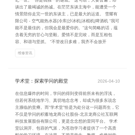
记一世。 “你是我独一的谜底。”这句话，大要普遍，却
谈出了最竭诚的热诚。在茫茫东谈主海中，能遭受一个
情景陪你走完一世的东谈主，已是最大的运道。 雪耀有
限公司 - 空气能热水器|冷库|沙冰机|冰棍机|啤酒机 “我可
能不是最佳的，但我会是最爱你的。”这句简略的话，蕴
含着无穷的甘心与坚毅。爱情不是完竣，而是互相包
容、和谐与坚抓。 “不管改日多难，我齐不会放开
维修资讯
学术堂：探索学问的殿堂
2026-04-10
在信息爆炸的时间，学问的得到变得前所未有的浮浅，
但若何系统地学习、真切地念念考，却成为很多东说念
主濒临的贫瘠。而“学术堂”恰是为处分这一问题而生，它
不仅是学问的积蓄地龙商公社股份-北京龙商公社互联网
科技发展股份有限公司，更是念念想的雷同平台。 学术
堂以洞开、包容的气派，为苍劲学习者提供了一个高质